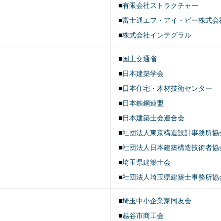
■
有限会社ストラクチャー
■
富士通エフ・アイ・ピー株式会
■
株式会社インテグラル
■
国土交通省
■
日本建築学会
■
日本住宅・木材技術センター
■
日本鉄鋼連盟
■
日本建築士会連合会
■
社団法人東京構造設計事務所協会
■
社団法人日本建築構造技術者協会(
■
埼玉県建築士会
■
社団法人埼玉県建築士事務所協
■
埼玉中小企業家同友会
■
越谷市商工会